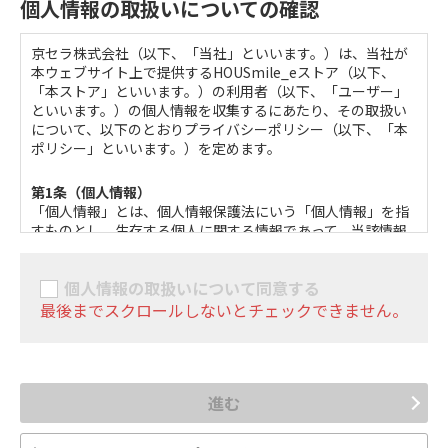
個人情報の取扱いについての確認
めが優先されるものとします。
第2条（利用登録）
京セラ株式会社（以下、「当社」といいます。）は、当社が
本ストアにおいては、登録希望者が本規約に同意の上、当
本ウェブサイト上で提供するHOUSmile_eストア（以下、
社の定める方法によって利用登録を申請し、当社がこれに
「本ストア」といいます。）の利用者（以下、「ユーザー」
対する承認を登録希望者に通知することによって、利用登
といいます。）の個人情報を収集するにあたり、その取扱い
録が完了するものとします。
について、以下のとおりプライバシーポリシー（以下、「本
当社は、利用登録の申請者に以下の事由があると判断した
ポリシー」といいます。）を定めます。
場合、利用登録の申請を承認しないことがあり、その理由
については一切の開示義務を負わないものとします。
第1条（個人情報）
利用登録の申請に際して虚偽の事項を届け出た場合
「個人情報」とは、個人情報保護法にいう「個人情報」を指
本規約に違反したことがある者からの申請である場合
すものとし、生存する個人に関する情報であって、当該情報
その他、当社が利用登録を相当でないと判断した場合
に含まれる氏名、生年月日、住所、電話番号、連絡先その他
の記述等により特定の個人を識別できる情報およびパスポー
第3条（ユーザーIDおよびパスワードの管理）
個人情報の取扱いについて同意する
ト番号、基礎年金番号、運転免許証番号、住民票コード、マ
ユーザーは、自己の責任において、本ストアのユーザーID
イナンバー（個人番号）等の役務の利用や商品の購入、カー
最後までスクロールしないとチェックできません。
およびパスワードを管理するものとします。
ド・書類の発行に関して対象者ごとに異なるように割り当て
ユーザーは、いかなる場合にも、ユーザーIDおよびパスワ
られた、個人を特定できる個人識別符号が含まれるものを指
ードを第三者に譲渡または貸与し、もしくは第三者と共用
すものとします。
することはできません。当社は、ユーザーIDとパスワード
の組み合わせが登録情報と一致してログインされた場合に
進む
第2条（個人情報の収集）
は、そのユーザーIDを登録しているユーザー自身による利
当社は、ユーザーが本ストアを利用するにあたり、氏名、生
用とみなします。
年月日、住所、電話番号、メールアドレス、銀行口座番号、