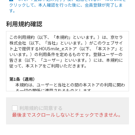
クリックして、本人確認を行った後に、会員登録が完了しま
す。
利用規約確認
この利用規約（以下、「本規約」といいます。）は、京セラ
株式会社（以下、「当社」といいます。）がこのウェブサイ
ト上で提供するHOUSmile_eストア（以下、「本ストア」と
いいます。）の利用条件を定めるものです。登録ユーザーの
皆さま（以下、「ユーザー」といいます。）には、本規約に
従って、本ストアをご利用いただきます。
第1条（適用）
本規約は、ユーザーと当社との間の本ストアの利用に関わ
る一切の関係に適用されるものとします。
当社は本ストアに関し、本規約のほか、ご利用にあたって
のルール等、各種の定め（以下、「個別規定」といいま
利用規約に同意する
す。）をすることがあります。これら個別規定はその名称
のいかんに関わらず、本規約の一部を構成するものとしま
最後までスクロールしないとチェックできません。
す。
本規約の定めが前項の個別規定の定めと矛盾する場合に
は、個別規定において特段の定めなき限り、個別規定の定